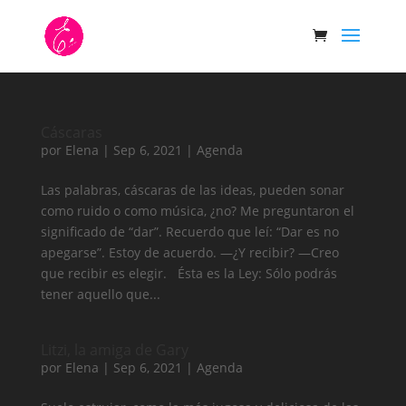
Cáscaras
por
Elena
|
Sep 6, 2021
|
Agenda
Las palabras, cáscaras de las ideas, pueden sonar
como ruido o como música, ¿no? Me preguntaron el
significado de “dar”. Recuerdo que leí: “Dar es no
apegarse”. Estoy de acuerdo. —¿Y recibir? —Creo
que recibir es elegir. Ésta es la Ley: Sólo podrás
tener aquello que...
Litzi, la amiga de Gary
por
Elena
|
Sep 6, 2021
|
Agenda