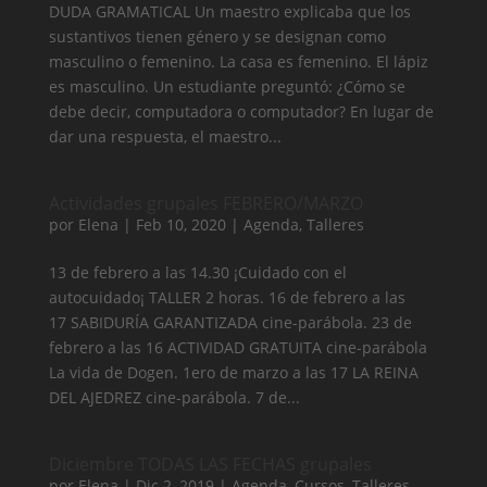
DUDA GRAMATICAL Un maestro explicaba que los
sustantivos tienen género y se designan como
masculino o femenino. La casa es femenino. El lápiz
es masculino. Un estudiante preguntó: ¿Cómo se
debe decir, computadora o computador? En lugar de
dar una respuesta, el maestro...
Actividades grupales FEBRERO/MARZO
por
Elena
|
Feb 10, 2020
|
Agenda
,
Talleres
13 de febrero a las 14.30 ¡Cuidado con el
autocuidado¡ TALLER 2 horas. 16 de febrero a las
17 SABIDURÍA GARANTIZADA cine-parábola. 23 de
febrero a las 16 ACTIVIDAD GRATUITA cine-parábola
La vida de Dogen. 1ero de marzo a las 17 LA REINA
DEL AJEDREZ cine-parábola. 7 de...
Diciembre TODAS LAS FECHAS grupales
por
Elena
|
Dic 2, 2019
|
Agenda
,
Cursos
,
Talleres