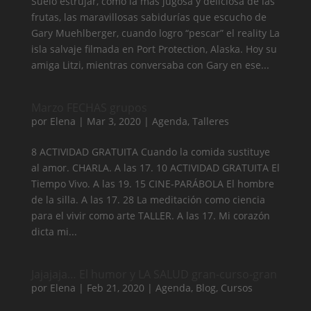
Suelo estrujar, como la más jugosa y deliciosa de las
frutas, las maravillosas sabidurías que escucho de
Gary Muehlberger, cuando logro “pescar” el reality La
isla salvaje filmada en Port Protection, Alaska. Hoy su
amiga Litzi, mientras conversaba con Gary en ese...
Marzo FECHAS grupos
por
Elena
|
Mar 3, 2020
|
Agenda
,
Talleres
8 ACTIVIDAD GRATUITA Cuando la comida sustituye
al amor. CHARLA. A las 17. 10 ACTIVIDAD GRATUITA El
Tiempo Vivo. A las 19. 15 CINE-PARÁBOLA El hombre
de la silla. A las 17. 28 La meditación como ciencia
para el vivir como arte TALLER. A las 17. Mi corazón
dicta mi...
Jajajaja… El humor y LA SALUD gran-curso-gran
por
Elena
|
Feb 21, 2020
|
Agenda
,
Blog
,
Cursos