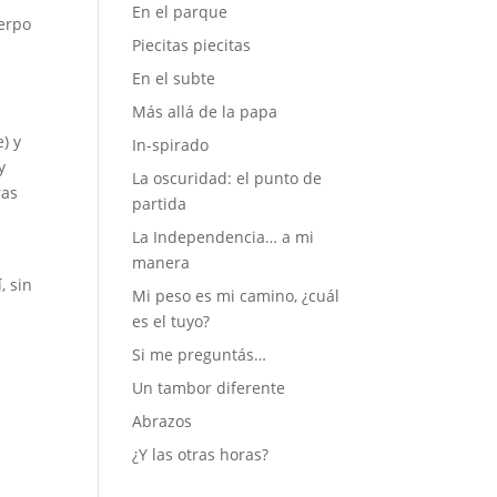
En el parque
uerpo
Piecitas piecitas
En el subte
Más allá de la papa
) y
In-spirado
y
La oscuridad: el punto de
ras
partida
La Independencia… a mi
manera
, sin
Mi peso es mi camino, ¿cuál
es el tuyo?
Si me preguntás…
Un tambor diferente
Abrazos
¿Y las otras horas?