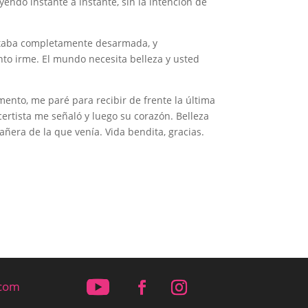
yendo instante a instante, sin la intención de
staba completamente desarmada, y
to irme. El mundo necesita belleza y usted
mento, me paré para recibir de frente la última
certista me señaló y luego su corazón. Belleza
añera de la que venía. Vida bendita, gracias.
.com