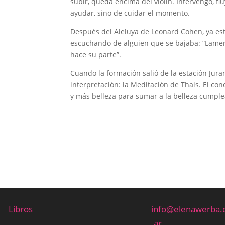
subir, queda encima del violín. Intervengo, flu
ayudar, sino de cuidar el momento.
Después del Aleluya de Leonard Cohen, ya e
escuchando de alguien que se bajaba: “Lamen
hace su parte”.
Cuando la formación salió de la estación Jura
interpretación: la Meditación de Thais. El con
y más belleza para sumar a la belleza cumple
Libros
info@elenawerba
.ar