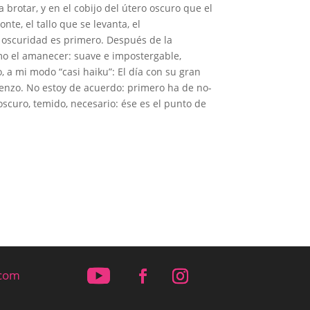
 brotar, y en el cobijo del útero oscuro que el
nte, el tallo que se levanta, el
 oscuridad es primero. Después de la
como el amanecer: suave e impostergable,
 a mi modo “casi haiku”: El día con su gran
ienzo. No estoy de acuerdo: primero ha de no-
oscuro, temido, necesario: ése es el punto de
.com