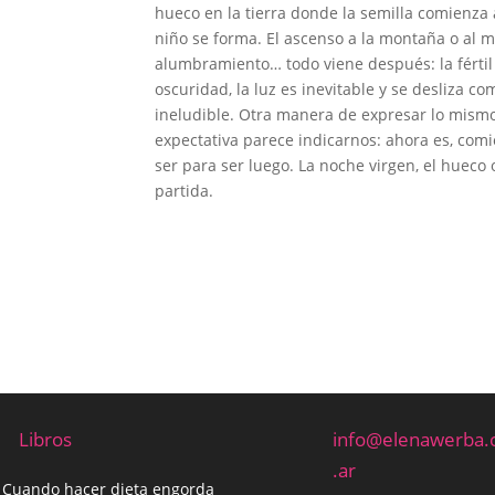
hueco en la tierra donde la semilla comienza a
niño se forma. El ascenso a la montaña o al mo
alumbramiento… todo viene después: la fértil
oscuridad, la luz es inevitable y se desliza 
ineludible. Otra manera de expresar lo mismo,
expectativa parece indicarnos: ahora es, com
ser para ser luego. La noche virgen, el hueco 
partida.
Libros
info@elenawerba
.ar
Cuando hacer dieta engorda