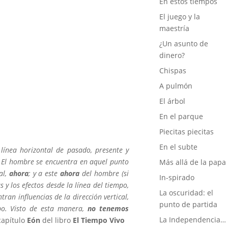
En estos tiempos
El juego y la
maestría
¿Un asunto de
dinero?
Chispas
A pulmón
El árbol
En el parque
Piecitas piecitas
En el subte
línea horizontal de pasado, presente y
. El hombre se encuentra en aquel punto
Más allá de la papa
al,
ahora
; y a este
ahora
del hombre (si
In-spirado
 y los efectos desde la línea del tiempo,
La oscuridad: el
ran influencias de la dirección vertical,
punto de partida
po. Visto de esta manera,
no tenemos
La Independencia…
capítulo
Eón
del libro
El Tiempo Vivo