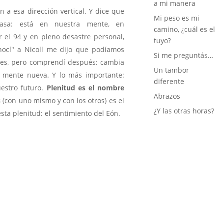
a mi manera
 a esa dirección vertical. Y dice que
Mi peso es mi
asa: está en nuestra mente, en
camino, ¿cuál es el
or el 94 y en pleno desastre personal,
tuyo?
ocí" a Nicoll me dijo que podíamos
Si me preguntás…
es, pero comprendí después: cambia
Un tambor
a mente nueva. Y lo más importante:
diferente
uestro futuro.
Plenitud es el nombre
Abrazos
s
(con uno mismo y con los otros) es el
¿Y las otras horas?
sta plenitud: el sentimiento del Eón.