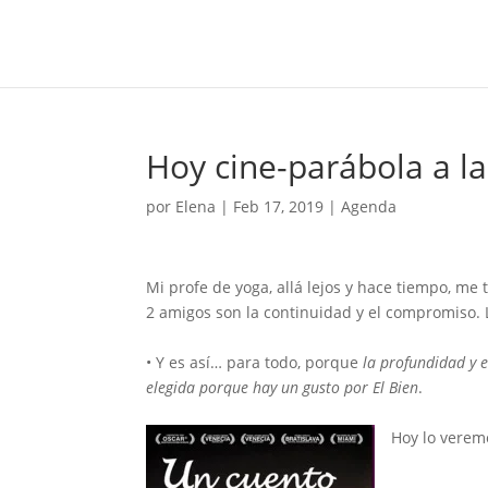
Hoy cine-parábola a la
por
Elena
|
Feb 17, 2019
|
Agenda
Mi profe de yoga, allá lejos y hace tiempo, me 
2 amigos son la continuidad y el compromiso. 
• Y es así… para todo, porque
la profundidad y el
elegida porque hay un gusto por El Bien
.
Hoy lo verem