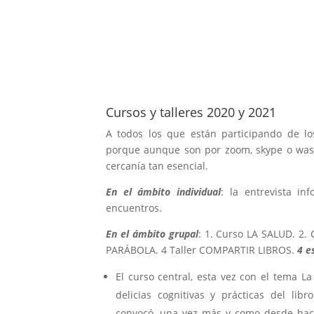
Cursos y talleres 2020 y 2021
A todos los que están participando de los 
porque aunque son por zoom, skype o was
cercanía tan esencial.
En el ámbito individual
: la entrevista in
encuentros.
En el ámbito grupal
: 1. Curso LA SALUD. 2. 
PARÁBOLA. 4 Taller COMPARTIR LIBROS.
4 e
El curso central, esta vez con el tema L
delicias cognitivas y prácticas del li
convocó, una vez más y como desde hací