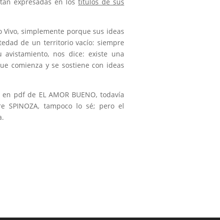
stán expresadas en los
títulos de sus
o Vivo, simplemente porque sus ideas
edad de un territorio vacío: siempre
 avistamiento, nos dice: existe una
ue comienza y se sostiene con ideas
ón en pdf de EL AMOR BUENO, todavía
re SPINOZA, tampoco lo sé; pero el
a.