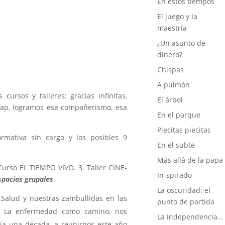
En estos tiempos
El juego y la
maestría
¿Un asunto de
dinero?
Chispas
A pulmón
cursos y talleres: gracias infinitas,
El árbol
ap, logramos ese compañerismo, esa
En el parque
Piecitas piecitas
formativa sin cargo y los posibles 9
En el subte
Más allá de la papa
Curso EL TIEMPO VIVO. 3. Taller CINE-
In-spirado
spacios grupales
.
La oscuridad: el
a Salud y nuestras zambullidas en las
punto de partida
bro La enfermedad como camino, nos
La Independencia…
a una década, a reunirnos este año