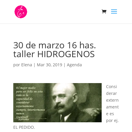
30 de marzo 16 has.
taller HIDROGENOS
por
Elena
|
Mar 30, 2019
|
Agenda
Consi
derar
extern
ament
e es
por ej.
EL PEDIDO.