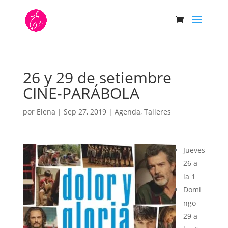
26 y 29 de setiembre
CINE-PARÁBOLA
por
Elena
|
Sep 27, 2019
|
Agenda
,
Talleres
Jueves
26 a
la 1
Domi
ngo
29 a