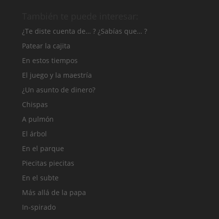
También te puede interesar:
¿Te diste cuenta de… ? ¿Sabías que… ?
Patear la cajita
En estos tiempos
El juego y la maestría
¿Un asunto de dinero?
Chispas
A pulmón
El árbol
En el parque
Piecitas piecitas
En el subte
Más allá de la papa
In-spirado