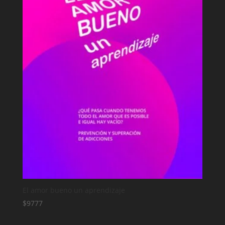
El amor bueno un aprendizaje
$
9777