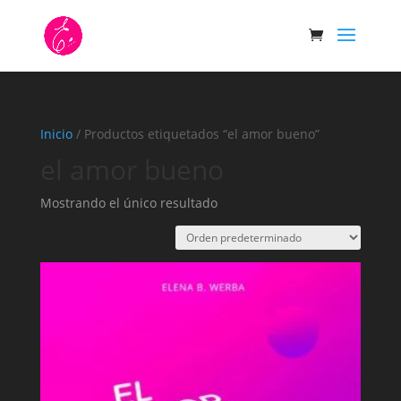
Inicio
/ Productos etiquetados “el amor bueno”
el amor bueno
Mostrando el único resultado