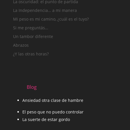
La oscuridad: el punto de partida
La Independencia… a mi manera
Mi peso es mi camino, ¿cuál es el tuyo?
Si me preguntás…
Un tambor diferente
Abrazos
¿Y las otras horas?
Blog
Ansiedad otra clase de hambre
El peso que no puedo controlar
La suerte de estar gordo