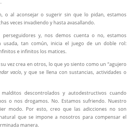
.
n, o al aconsejar o sugerir sin que lo pidan, estamos
chas veces invadiendo y hasta avasallando.
do perseguidores y, nos demos cuenta o no, estamos
an usada, tan común, inicia el juego de un doble rol:
initos e infinitos los matices.
 su vez crea en otros, lo que yo siento como un “agujero
edar vacío
, y que se llena con sustancias, actividades o
malditos descontrolados y autodestructivos cuando
os o nos drogamos. No. Estamos sufriendo. Nuestro
uier modo. Por esto, creo que las adicciones no son
 natural que se impone a nosotros para compensar el
terminada manera.