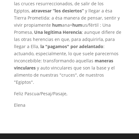
las cruces resurreccionados, de salir de los
Egiptos,
atravesar “los desiertos”
y llegar a ésa
Tierra Prometida: a ésa manera de pensar, sentir y
vivir propiamente
hum
ana=
hum
us/fértil : Una
Promesa,
Una legítima Herencia
; aunque difiere de
las otras herencias en que, para adquirirla, para
llegar a Ella,
la "pagamos" por adelantado
:
actuando, especialmente, lo que suele parecernos
inconcebible: transformando aquellas
maneras
vinculares
y auto vinculares que son la base y el
alimento de nuestras "cruces", de nuestros
"Egiptos".
Feliz Pascua/Pesaj/Pasaje,
Elena