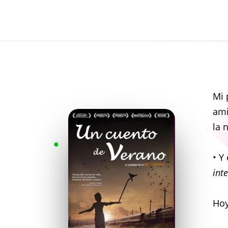
Mi 
ami
la 
• Y
int
Hoy