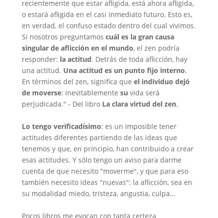
recientemente que estar afligida, está ahora afligida,
o estará afligida en el casi inmediato futuro. Esto es,
en verdad, el confuso estado dentro del cual vivimos.
Si nosotros preguntamos
cuál es la gran causa
singular de aflicción en el mundo
, el zen podría
responder:
la actitud
. Detrás de toda aflicción, hay
una actitud.
Una actitud es un punto fijo interno
.
En términos del zen, significa que
el individuo dejó
de moverse
: inevitablemente
su
vida será
perjudicada.
"
- Del libro
La clara virtud del zen
.
Lo tengo verificadísimo
: es un imposible tener
actitudes diferentes partiendo de las ideas que
tenemos y que, en principio, han contribuido a crear
esas actitudes. Y sólo tengo un aviso para darme
cuenta de que necesito "moverme", y que para eso
también necesito ideas "nuevas": la aflicción, sea en
su modalidad miedo, tristeza, angustia, culpa...
Pocos libros me evocan con tanta certeza