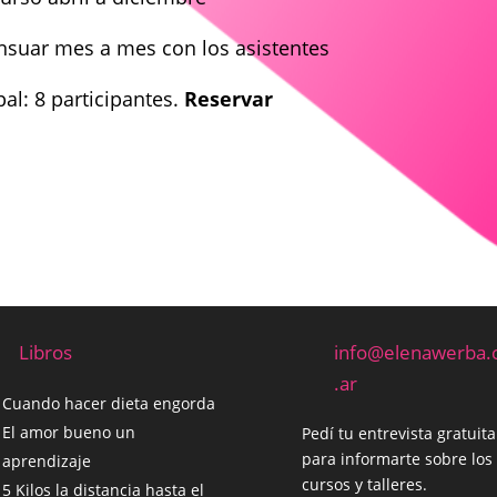
ensuar mes a mes con los asistentes
al: 8 participantes.
Reservar
Libros
info@elenawerba
.ar
Cuando hacer dieta engorda
El amor bueno un
Pedí tu entrevista gratuita
para informarte sobre los
aprendizaje
cursos y talleres.
5 Kilos la distancia hasta el