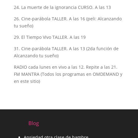
24. La muerte de la ignorancia CURSO. A las 13
26. Cine-parábola TALLER. A las 16 (peli: Alcanzando
tu sueño)
29. El Tiempo Vivo TALLER. A las 19
31. Cine-parábola TALLER. A las 13 (2da función de
Alcanzando tu sueño)
RADIO cada lunes en vivo a las 12. Repite a las 21.
FM MANTRA (Todos los programas en OMDEMAND y
en este sitio)
Blog
Ansiedad otra clase de hambre